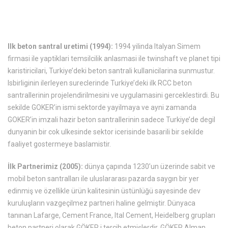
Ilk beton santral uretimi (1994):
1994 yilinda Italyan Simem
firmasi ile yaptiklari temsilcilik anlasmasi ile twinshaft ve planet tipi
karistiricilari, Turkiye’deki beton santrali kullanicilarina sunmustur.
Isbirliginin ilerleyen sureclerinde Turkiye’deki ilk RCC beton
santrallerinin projelendirilmesini ve uygulamasini gerceklestirdi. Bu
sekilde GOKER’in ismi sektorde yayilmaya ve ayni zamanda
GOKER’in imzali hazir beton santrallerinin sadece Turkiye’de degil
dunyanin bir cok ulkesinde sektor icerisinde basarili bir sekilde
faaliyet gostermeye baslamistir.
İlk Partnerimiz (2005):
dünya çapında 1230’un üzerinde sabit ve
mobil beton santralları ile uluslararası pazarda saygın bir yer
edinmiş ve özellikle ürün kalitesinin üstünlüğü sayesinde dev
kuruluşların vazgeçilmez partneri haline gelmiştir. Dünyaca
tanınan Lafarge, Cement France, Ital Cement, Heidelberg grupları
beton partneri olarak GÖKER i tercih etmişlerdir. GÖKER Alman