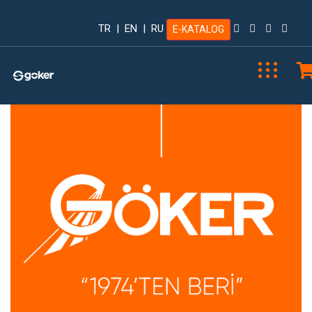
TR
|
EN
|
RU
E-KATALOG