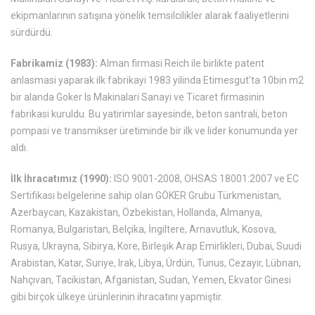
ekipmanlarının satışına yönelik temsilcilikler alarak faaliyetlerini
sürdürdü.
Fabrikamiz (1983):
Alman firmasi Reich ile birlikte patent
anlasmasi yaparak ilk fabrikayi 1983 yilinda Etimesgut’ta 10bin m2
bir alanda Goker Is Makinalari Sanayi ve Ticaret firmasinin
fabrikasi kuruldu. Bu yatirimlar sayesinde, beton santrali, beton
pompasi ve transmikser üretiminde bir ilk ve lider konumunda yer
aldı.
İlk İhracatımız (1990):
ISO 9001-2008, OHSAS 18001:2007 ve EC
Sertifikası belgelerine sahip olan GÖKER Grubu Türkmenistan,
Azerbaycan, Kazakistan, Özbekistan, Hollanda, Almanya,
Romanya, Bulgaristan, Belçika, İngiltere, Arnavutluk, Kosova,
Rusya, Ukrayna, Sibirya, Kore, Birleşik Arap Emirlikleri, Dubai, Suudi
Arabistan, Katar, Suriye, Irak, Libya, Ürdün, Tunus, Cezayir, Lübnan,
Nahçıvan, Tacikistan, Afganistan, Sudan, Yemen, Ekvator Ginesi
gibi birçok ülkeye ürünlerinin ihracatını yapmiştir.