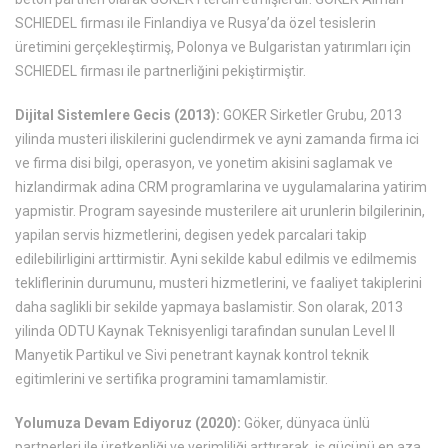
SCHIEDEL firması ile Finlandiya ve Rusya’da özel tesislerin
üretimini gerçekleştirmiş, Polonya ve Bulgaristan yatırımları için
SCHIEDEL firması ile partnerliğini pekiştirmiştir.
Dijital Sistemlere Gecis (2013):
GOKER Sirketler Grubu, 2013
yilinda musteri iliskilerini guclendirmek ve ayni zamanda firma ici
ve firma disi bilgi, operasyon, ve yonetim akisini saglamak ve
hizlandirmak adina CRM programlarina ve uygulamalarina yatirim
yapmistir. Program sayesinde musterilere ait urunlerin bilgilerinin,
yapilan servis hizmetlerini, degisen yedek parcalari takip
edilebilirligini arttirmistir. Ayni sekilde kabul edilmis ve edilmemis
tekliflerinin durumunu, musteri hizmetlerini, ve faaliyet takiplerini
daha saglikli bir sekilde yapmaya baslamistir. Son olarak, 2013
yilinda ODTU Kaynak Teknisyenligi tarafindan sunulan Level II
Manyetik Partikul ve Sivi penetrant kaynak kontrol teknik
egitimlerini ve sertifika programini tamamlamistir.
Yolumuza Devam Ediyoruz (2020):
Göker, dünyaca ünlü
partnerleri ile üretkenliği ve verimliliği arttırarak, iş gücünü en aza