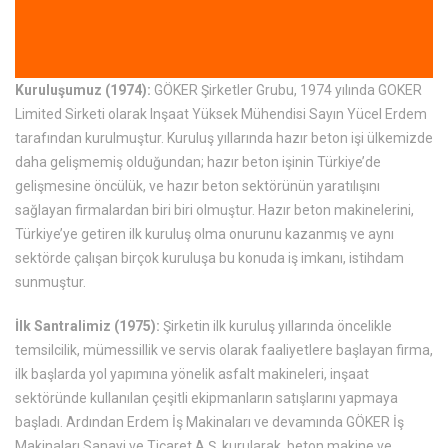
Kuruluşumuz (1974):
GÖKER Şirketler Grubu, 1974 yılında GOKER
Limited Sirketi olarak Inşaat Yüksek Mühendisi Sayın Yücel Erdem
tarafından kurulmuştur. Kuruluş yıllarında hazır beton işi ülkemizde
daha gelişmemiş olduğundan; hazır beton işinin Türkiye’de
gelişmesine öncülük, ve hazır beton sektörünün yaratılışını
sağlayan firmalardan biri biri olmuştur. Hazır beton makinelerini,
Türkiye’ye getiren ilk kuruluş olma onurunu kazanmış ve aynı
sektörde çalışan birçok kuruluşa bu konuda iş imkanı, istihdam
sunmuştur.
İlk Santralimiz (1975):
Şirketin ilk kuruluş yıllarında öncelikle
temsilcilik, mümessillik ve servis olarak faaliyetlere başlayan firma,
ilk başlarda yol yapımına yönelik asfalt makineleri, inşaat
sektöründe kullanılan çeşitli ekipmanların satışlarını yapmaya
başladı. Ardından Erdem İş Makinaları ve devamında GÖKER İş
Makinaları Sanayi ve Ticaret A.Ş. kurularak, beton makine ve