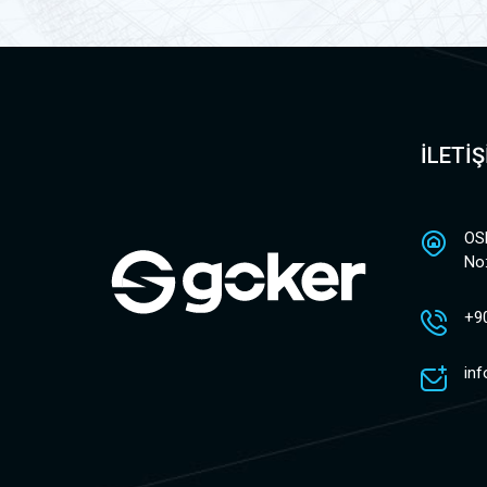
İLETİ
OS
No
+9
in