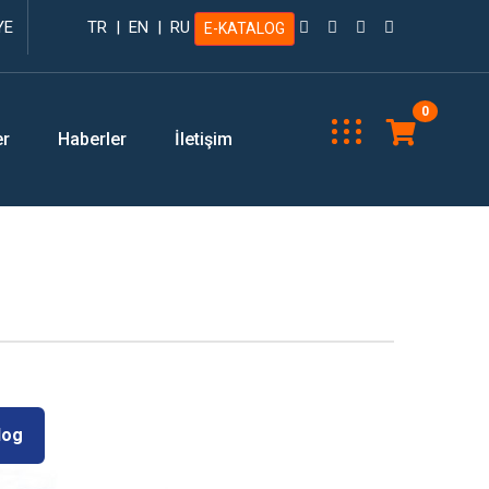
YE
TR
|
EN
|
RU
E-KATALOG
0
er
Haberler
İletişim
log