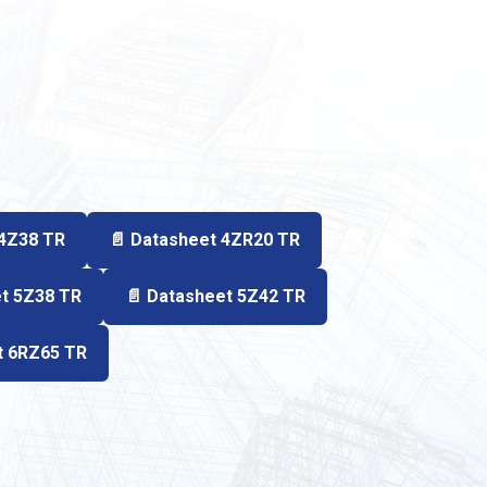
 4Z38 TR
📄 Datasheet 4ZR20 TR
et 5Z38 TR
📄 Datasheet 5Z42 TR
t 6RZ65 TR