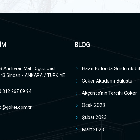
ŞİM
BLOG
B Ahi Evran Mah. Oğuz Cad.
Hazır Betonda Sürdürülebil
:43 Sincan - ANKARA / TÜRKİYE
Göker Akademi Buluştu
0 312 267 09 94
Akçansa'nın Tercihi Göker
Ocak 2023
fo@goker.com.tr
Şubat 2023
Mart 2023