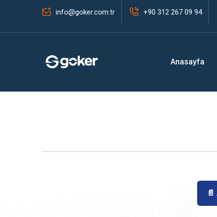
info@goker.com.tr
+90 312 267 09 94
Anasayfa
📄