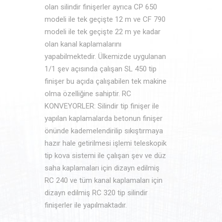
olan silindir finişerler ayrıca CP 650
modeli ile tek geçişte 12 m ve CF 790
modeli ile tek geçişte 22 m ye kadar
olan kanal kaplamalarını
yapabilmektedir. Ülkemizde uygulanan
1/1 şev açısında çalışan SL 450 tip
finişer bu açıda çalışabilen tek makine
olma özelliğine sahiptir. RC
KONVEYORLER: Silindir tip finişer ile
yapılan kaplamalarda betonun finişer
önünde kademelendirilip sıkıştırmaya
hazır hale getirilmesi işlemi teleskopik
tip kova sistemi ile çalışan şev ve düz
saha kaplamaları için dizayn edilmiş
RC 240 ve tüm kanal kaplamaları için
dizayn edilmiş RC 320 tip silindir
finişerler ile yapılmaktadır.