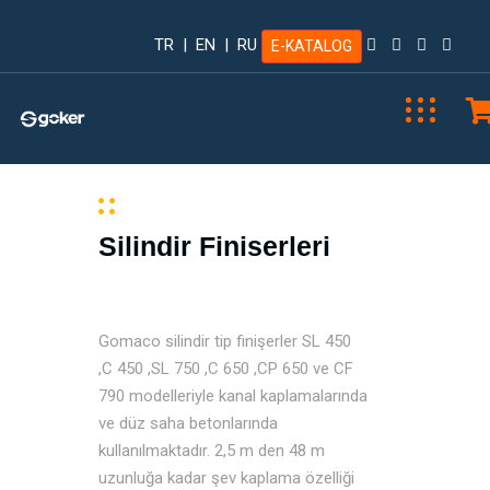
TR
|
EN
|
RU
E-KATALOG
Silindir Finiserleri
Gomaco silindir tip finişerler SL 450
,C 450 ,SL 750 ,C 650 ,CP 650 ve CF
790 modelleriyle kanal kaplamalarında
ve düz saha betonlarında
kullanılmaktadır. 2,5 m den 48 m
uzunluğa kadar şev kaplama özelliği