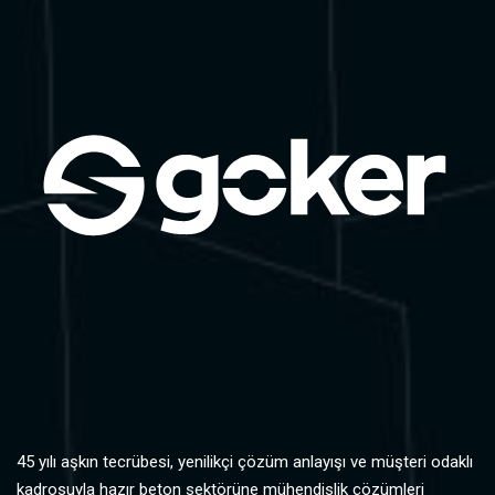
45 yılı aşkın tecrübesi, yenilikçi çözüm anlayışı ve müşteri odaklı
kadrosuyla hazır beton sektörüne mühendislik çözümleri