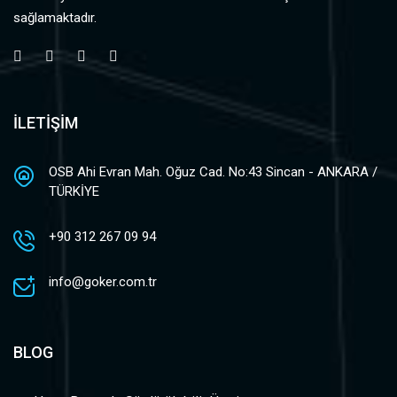
sağlamaktadır.
İLETİŞİM
OSB Ahi Evran Mah. Oğuz Cad. No:43 Sincan - ANKARA /
TÜRKİYE
+90 312 267 09 94
info@goker.com.tr
BLOG