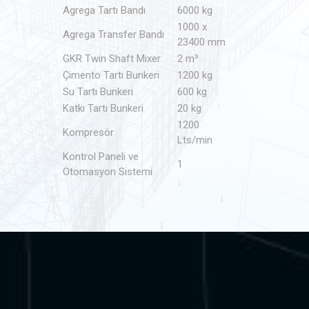
Agrega Tartı Bandı
6000 kg
1000 x
Agrega Transfer Bandı
23400 mm
GKR Twin Shaft Mixer
2 m³
Çimento Tartı Bunkeri
1200 kg
Su Tartı Bunkeri
600 kg
Katkı Tartı Bunkeri
20 kg
1200
Kompresör
Lts/min
Kontrol Paneli ve
1
Otomasyon Sistemi