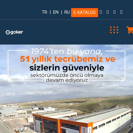
TR
|
EN
|
RU
E-KATALOG
Previous
Next